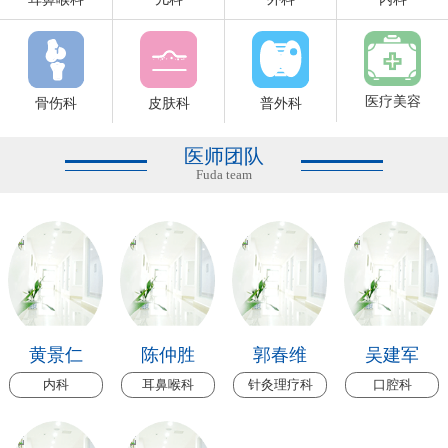
医疗美容
骨伤科
皮肤科
普外科
医师团队
Fuda team
黄景仁
陈仲胜
郭春维
吴建军
内科
耳鼻喉科
针灸理疗科
口腔科