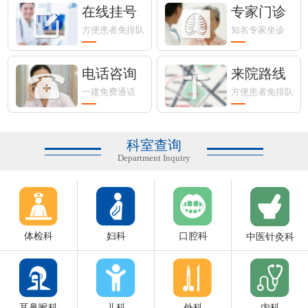
在线挂号
专家门诊
方便患者免排队
知名专家坐诊
电话咨询
来院路线
一建免费通话
方便患者免排队
科室查询
Department Inquiry
体检科
妇科
口腔科
中医针灸科
耳鼻喉科
儿科
外科
内科