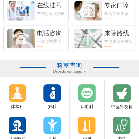
在线挂号
专家门诊
方便患者免排队
知名专家坐诊
电话咨询
来院路线
一建免费通话
方便患者免排队
科室查询
Department Inquiry
体检科
妇科
口腔科
中医针灸科
耳鼻喉科
儿科
外科
内科