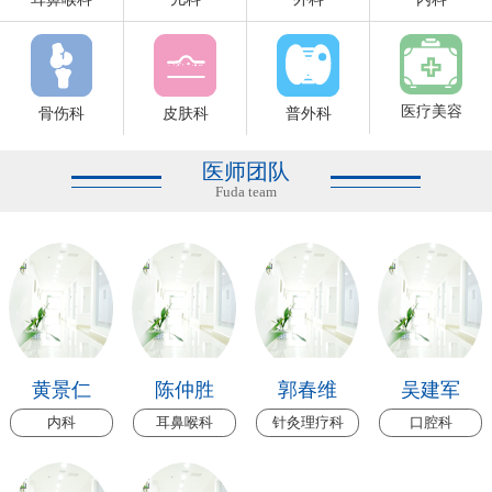
医疗美容
骨伤科
皮肤科
普外科
医师团队
Fuda team
黄景仁
陈仲胜
郭春维
吴建军
内科
耳鼻喉科
针灸理疗科
口腔科