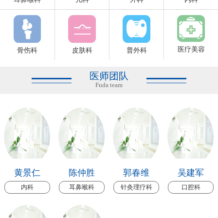
医疗美容
骨伤科
皮肤科
普外科
医师团队
Fuda team
黄景仁
陈仲胜
郭春维
吴建军
内科
耳鼻喉科
针灸理疗科
口腔科