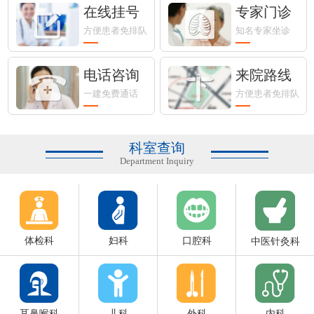
在线挂号
专家门诊
方便患者免排队
知名专家坐诊
电话咨询
来院路线
一建免费通话
方便患者免排队
科室查询
Department Inquiry
体检科
妇科
口腔科
中医针灸科
耳鼻喉科
儿科
外科
内科